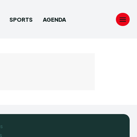
SPORTS
AGENDA
Search
Search
...
...
es
s