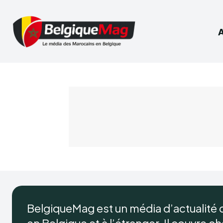
BelgiqueMag est un média d’actualité 
en Belgique et à l’étranger. Il couvre ch