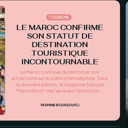
TOURISME
LE MAROC CONFIRME
SON STATUT DE
DESTINATION
TOURISTIQUE
INCONTOURNABLE
Le Maroc continue de renforcer son
attractivité sur la scène internationale. Dans
sa dernière édition, le magazine français
*Paris Match* met en avant l'évolution...
YASMINE BOUSSOUFLI