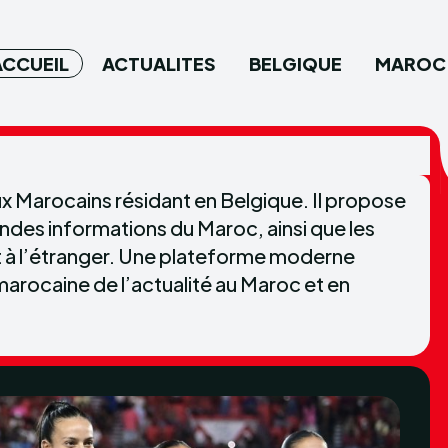
ACCUEIL
ACTUALITES
BELGIQUE
MAROC
Type in
Type in
x Marocains résidant en Belgique. Il propose
andes informations du Maroc, ainsi que les
t à l’étranger. Une plateforme moderne
rocaine de l’actualité au Maroc et en