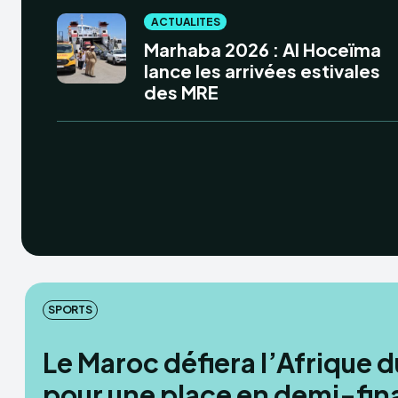
ACTUALITES
Marhaba 2026 : Al Hoceïma
lance les arrivées estivales
des MRE
SPORTS
Le Maroc défiera l’Afrique 
pour une place en demi-fin