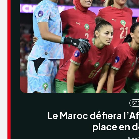
SP
Le Maroc défiera l’A
place en 
5 ao