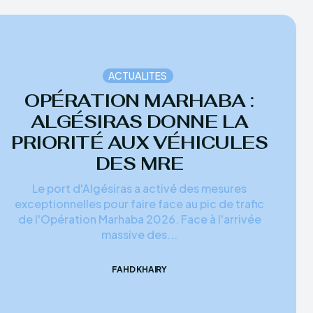
ACTUALITES
OPÉRATION MARHABA :
ALGÉSIRAS DONNE LA
PRIORITÉ AUX VÉHICULES
DES MRE
Le port d'Algésiras a activé des mesures
exceptionnelles pour faire face au pic de trafic
de l'Opération Marhaba 2026. Face à l'arrivée
massive des...
FAHD KHAIRY