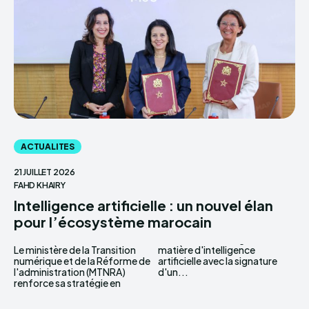
ACTUALITES
21 JUILLET 2026
FAHD KHAIRY
Intelligence artificielle : un nouvel élan
pour l’écosystème marocain
Le ministère de la Transition
matière d'intelligence
numérique et de la Réforme de
artificielle avec la signature
l'administration (MTNRA)
d'un...
renforce sa stratégie en