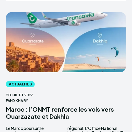
ACTUALITES
20 JUILLET 2026
FAHD KHAIRY
Maroc : l’ONMT renforce les vols vers
Ouarzazate et Dakhla
Le Maroc poursuit le
régional. L'Office National