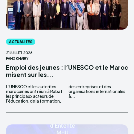
ACTUALITES
21 JUILLET 2026
FAHD KHAIRY
Emploi des jeunes : l’UNESCO et le Maroc
misent sur les...
L’UNESCO et les autorités
des entreprises et des
marocaines ont réuni à Rabat
organisations internationales
les principaux acteurs de
à...
l’éducation, de la formation,