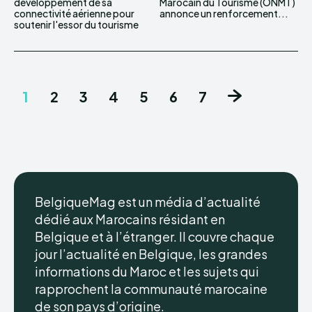
développement de sa
Marocain du Tourisme (ONMT)
connectivité aérienne pour
annonce un renforcement...
soutenir l'essor du tourisme
1
2
3
4
5
6
7
BelgiqueMag est un média d’actualité
dédié aux Marocains résidant en
Belgique et à l’étranger. Il couvre chaque
jour l’actualité en Belgique, les grandes
informations du Maroc et les sujets qui
rapprochent la communauté marocaine
de son pays d’origine.