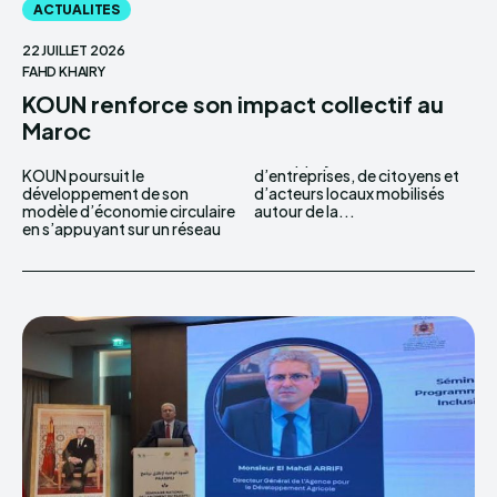
ACTUALITES
22 JUILLET 2026
FAHD KHAIRY
KOUN renforce son impact collectif au
Maroc
KOUN poursuit le
d’entreprises, de citoyens et
développement de son
d’acteurs locaux mobilisés
modèle d’économie circulaire
autour de la...
en s’appuyant sur un réseau