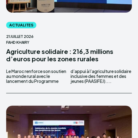
ACTUALITES
21 JUILLET 2026
FAHD KHAIRY
Agriculture solidaire : 216,3 millions
d’euros pour les zones rurales
Le Maroc renforce son soutien
d’appui à l’agriculture solidaire
au monde rural avec le
inclusive des femmes et des
lancement du Programme
jeunes (PAASIFEJ)....