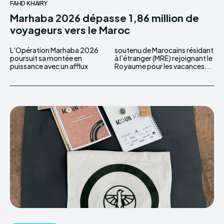
FAHD KHAIRY
Marhaba 2026 dépasse 1,86 million de
voyageurs vers le Maroc
L’Opération Marhaba 2026
soutenu de Marocains résidant
poursuit sa montée en
à l’étranger (MRE) rejoignant le
puissance avec un afflux
Royaume pour les vacances...