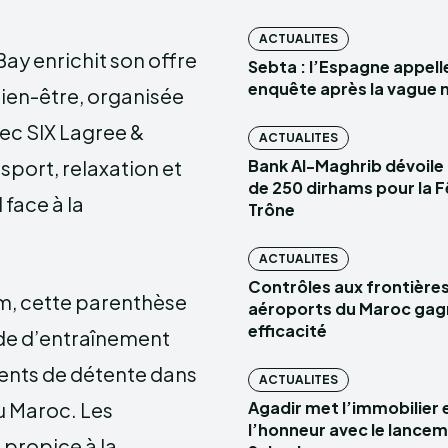
ACTUALITES
ay enrichit son offre
Sebta : l’Espagne appell
enquête après la vague 
ien-être, organisée
ec SIX Lagree &
ACTUALITES
sport, relaxation et
Bank Al-Maghrib dévoile
de 250 dirhams pour la F
 face à la
Trône
ACTUALITES
Contrôles aux frontières 
m, cette parenthèse
aéroports du Maroc gag
efficacité
de d’entraînement
ents de détente dans
ACTUALITES
du Maroc. Les
Agadir met l’immobilier e
l’honneur avec le lance
 propice à la