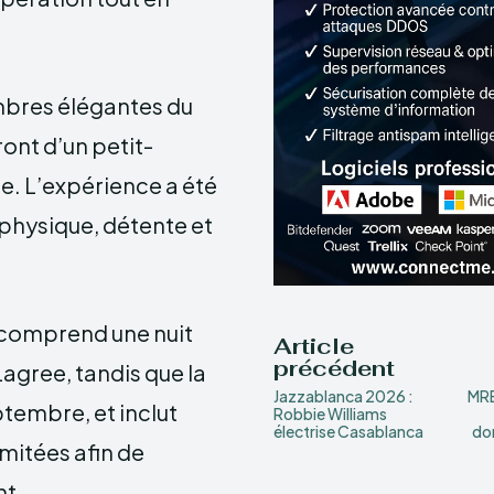
mbres élégantes du
ront d’un petit-
e. L’expérience a été
 physique, détente et
 comprend une nuit
Article
précédent
agree, tandis que la
Jazzablanca 2026 :
MRE
ptembre, et inclut
Robbie Williams
électrise Casablanca
do
imitées afin de
nt.