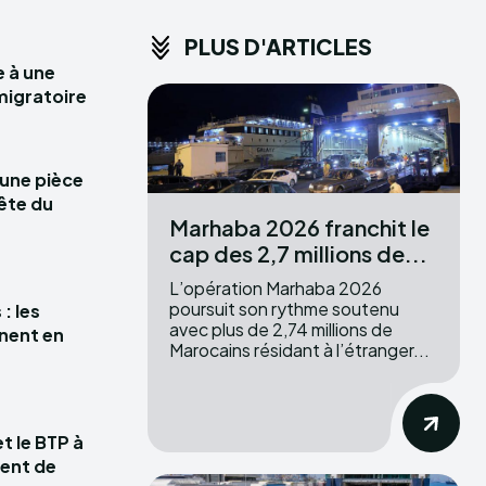
PLUS D'ARTICLES
e à une
migratoire
 une pièce
ête du
Marhaba 2026 franchit le
cap des 2,7 millions de...
L’opération Marhaba 2026
poursuit son rythme soutenu
: les
avec plus de 2,74 millions de
nent en
Marocains résidant à l’étranger...
t le BTP à
ment de