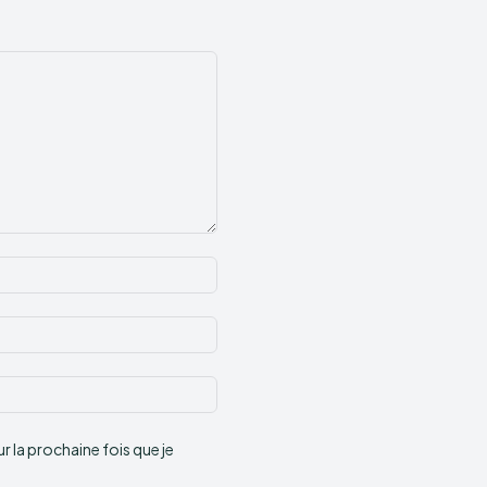
Nom
:*
Email
:*
Site
:
 la prochaine fois que je