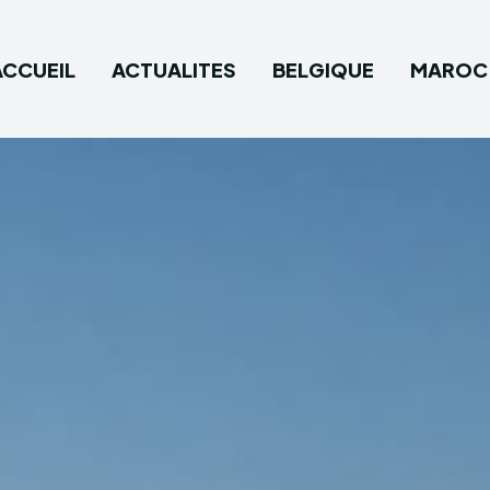
ACCUEIL
ACTUALITES
BELGIQUE
MAROC
Type in
Type in