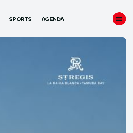
SPORTS
AGENDA
Search
Search
...
...