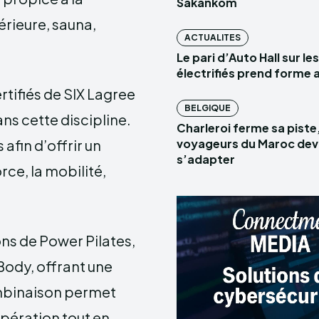
Sakankom
érieure, sauna,
ACTUALITES
Le pari d’Auto Hall sur le
électrifiés prend forme 
tifiés de SIX Lagree
BELGIQUE
ns cette discipline.
Charleroi ferme sa piste,
afin d’offrir un
voyageurs du Maroc dev
s’adapter
ce, la mobilité,
s de Power Pilates,
 Body, offrant une
mbinaison permet
cupération tout en