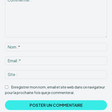
Commenter
:
No
:*
Ema
:*
Sit
:
Enregistrer mon nom, email et site web dans ce navigateur
pour la prochaine fois que je commenterai.