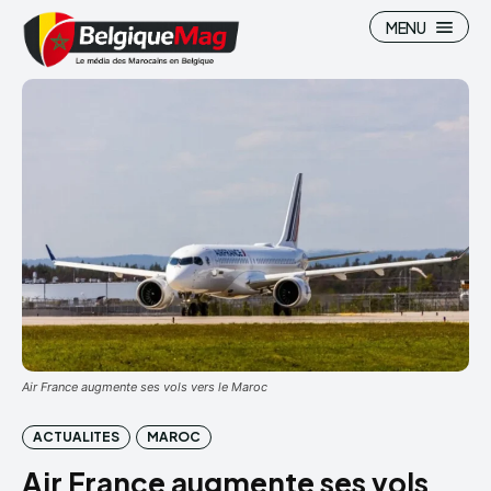
MENU
Search
Search
Air France augmente ses vols vers le Maroc
ACTUALITES
MAROC
Air France augmente ses vols