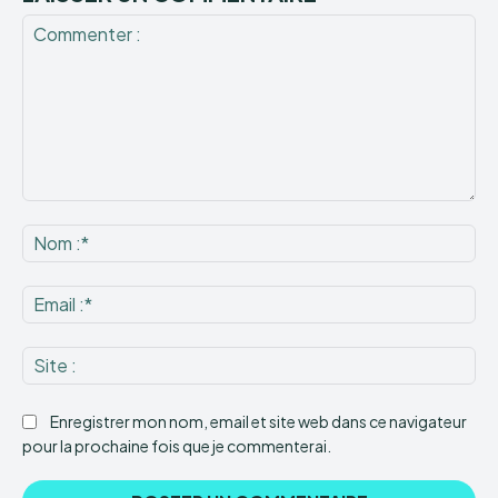
Commenter
:
No
:*
Ema
:*
Sit
:
Enregistrer mon nom, email et site web dans ce navigateur
pour la prochaine fois que je commenterai.