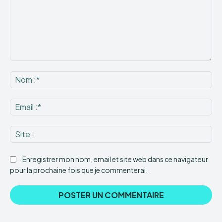
Commenter
:
No
:*
Ema
:*
Sit
:
Enregistrer mon nom, email et site web dans ce navigateur
pour la prochaine fois que je commenterai.