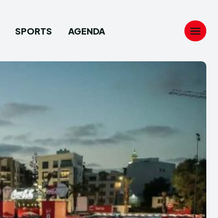
SPORTS
AGENDA
Search
Search
...
...