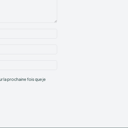
Nom
:*
Email
:*
Site
:
 la prochaine fois que je