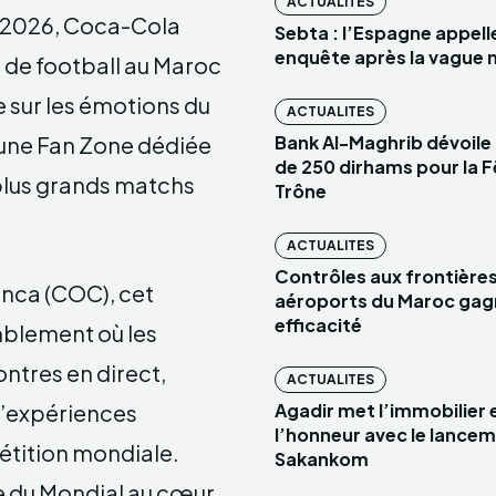
ACTUALITES
A 2026, Coca-Cola
Sebta : l’Espagne appell
enquête après la vague 
 de football au Maroc
sur les émotions du
ACTUALITES
 une Fan Zone dédiée
Bank Al-Maghrib dévoile
de 250 dirhams pour la F
 plus grands matchs
Trône
ACTUALITES
Contrôles aux frontières 
anca (COC), cet
aéroports du Maroc gag
efficacité
mblement où les
ntres en direct,
ACTUALITES
 d’expériences
Agadir met l’immobilier e
l’honneur avec le lance
pétition mondiale.
Sakankom
ue du Mondial au cœur