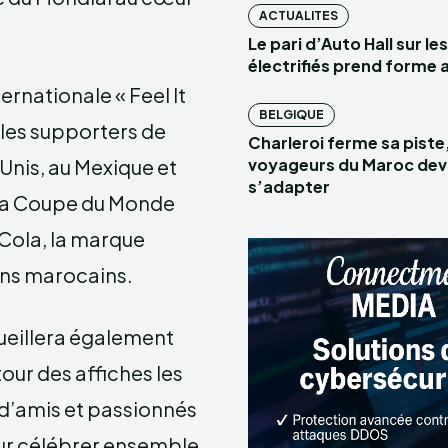
ACTUALITES
Le pari d’Auto Hall sur le
électrifiés prend forme 
ernationale « Feel It
BELGIQUE
 les supporters de
Charleroi ferme sa piste,
Unis, au Mexique et
voyageurs du Maroc dev
s’adapter
 la Coupe du Monde
Cola, la marque
ans marocains.
cueillera également
our des affiches les
 d’amis et passionnés
our célébrer ensemble