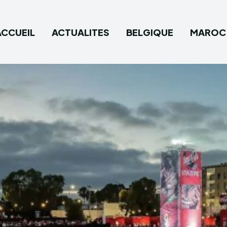
ACCUEIL
ACTUALITES
BELGIQUE
MAROC
Type in
Type in