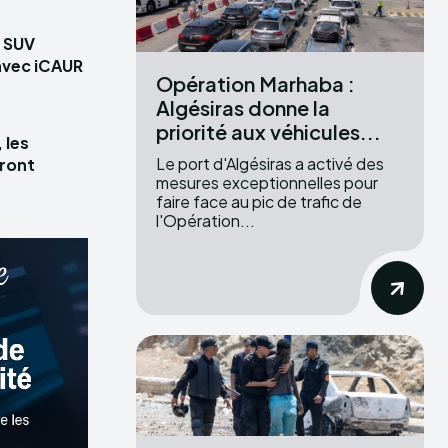
s SUV
avec iCAUR
Opération Marhaba :
Algésiras donne la
priorité aux véhicules...
 les
Le port d'Algésiras a activé des
ront
mesures exceptionnelles pour
faire face au pic de trafic de
l'Opération...