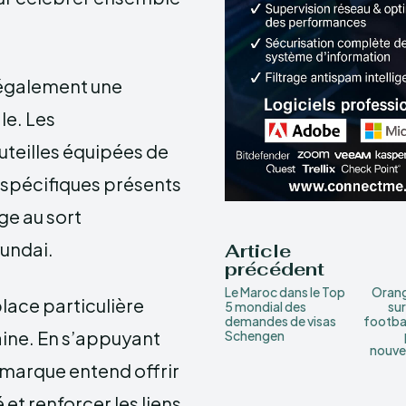
 également une
le. Les
uteilles équipées de
 spécifiques présents
ge au sort
undai.
Article
précédent
Le Maroc dans le Top
Orang
lace particulière
5 mondial des
sur
demandes de visas
footbal
aine. En s’appuyant
Schengen
nouve
a marque entend offrir
et renforcer les liens