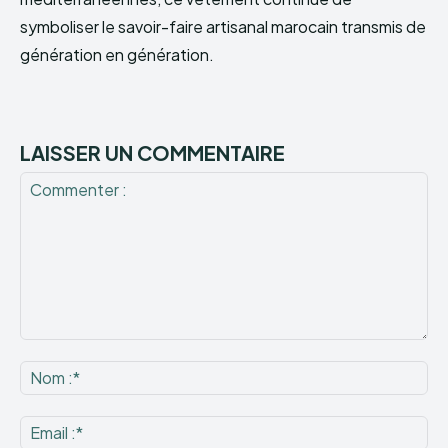
symboliser le savoir-faire artisanal marocain transmis de
génération en génération.
LAISSER UN COMMENTAIRE
Commenter
:
No
:*
Ema
:*