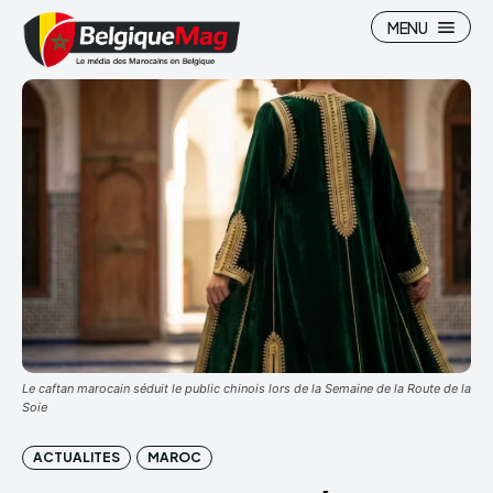
MENU
Search
Search
Le caftan marocain séduit le public chinois lors de la Semaine de la Route de la
Soie
ACTUALITES
MAROC