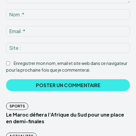
Commenter
:
No
:*
Ema
:*
Sit
:
Enregistrer mon nom, email et site web dans ce navigateur
pour la prochaine fois que je commenterai.
SPORTS
Le Maroc défiera l’Afrique du Sud pour une place
en demi-finales